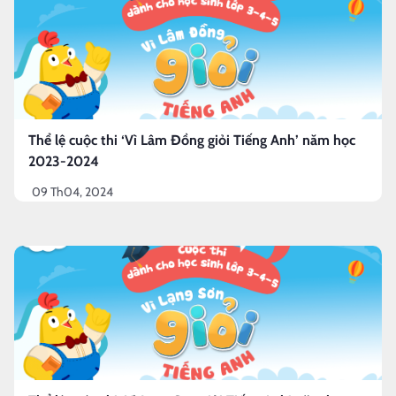
Thể lệ cuộc thi ‘Vì Lâm Đồng giỏi Tiếng Anh’ năm học
2023-2024
09 Th04, 2024