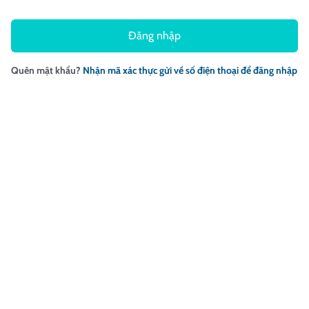
Đăng nhập
Quên mật khẩu?
Nhận mã xác thực gửi về số điện thoại để đăng nhập