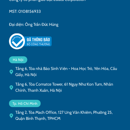
MST: 0108156933
Đại diện: Ông Trần Đức Hùng
Hà Nội
Tầng 6, Tòa nhà Báo Sinh Viên - Hoa Học Trò, Yên Hòa, Cầu
Giấy, Hà Nội
Tầng 6, Tòa Comatce Tower, 61 Ngụy Như Kon Tum, Nhân
Chính, Thanh Xuân, Hà Nội
Tp. Hồ Chí Minh
Tầng 2, Tòa Mach Office, 127 Ung Văn Khiêm, Phường 25,
Quận Bình Thạnh, TPHCM