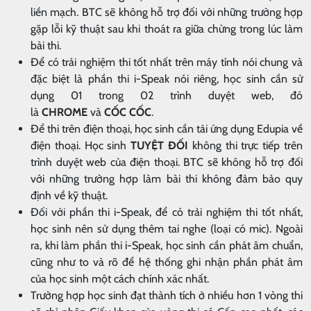
liền mạch. BTC sẽ không hỗ trợ đối với những trường hợp
gặp lỗi kỹ thuật sau khi thoát ra giữa chừng trong lúc làm
bài thi.
Để có trải nghiệm thi tốt nhất trên máy tính nói chung và
đặc biệt là phần thi i-Speak nói riêng, học sinh cần sử
dụng 01 trong 02 trình duyệt web, đó
là
CHROME
và
CỐC CỐC
.
Để thi trên điện thoại, học sinh cần tải ứng dụng Edupia về
điện thoại. Học sinh
TUYỆT ĐỐI
không thi trực tiếp trên
trình duyệt web của điện thoại. BTC sẽ không hỗ trợ đối
với những trường hợp làm bài thi không đảm bảo quy
định về kỹ thuật.
Đối với phần thi i-Speak, để có trải nghiệm thi tốt nhất,
học sinh nên sử dụng thêm tai nghe (loại có mic). Ngoài
ra, khi làm phần thi i-Speak, học sinh cần phát âm chuẩn,
cũng như to và rõ để hệ thống ghi nhận phần phát âm
của học sinh một cách chính xác nhất.
Trường hợp học sinh đạt thành tích ở nhiều hơn 1 vòng thi