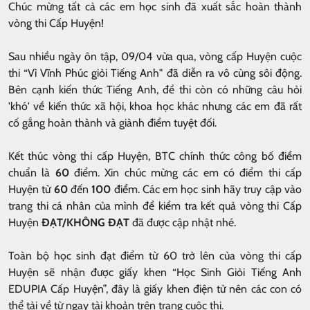
Chúc mừng tất cả các em học sinh đã xuất sắc hoàn thành
vòng thi Cấp Huyện!
Sau nhiều ngày ôn tập, 09/04 vừa qua, vòng cấp Huyện cuộc
thi “Vì Vĩnh Phúc giỏi Tiếng Anh" đã diễn ra vô cùng sôi động.
Bên cạnh kiến thức Tiếng Anh, đề thi còn có những câu hỏi
'khó' về kiến thức xã hội, khoa học khác nhưng các em đã rất
cố gắng hoàn thành và giành điểm tuyệt đối.
Kết thúc vòng thi cấp Huyện, BTC chính thức công bố điểm
chuẩn là
60
điểm. Xin chúc mừng các em có điểm thi cấp
Huyện từ
60
đến
100
điểm. Các em học sinh hãy truy cập vào
trang thi cá nhân của mình để kiểm tra kết quả vòng thi Cấp
Huyện
ĐẠT/KHÔNG ĐẠT
đã được cập nhật nhé.
Toàn bộ học sinh đạt điểm từ 60 trở lên của vòng thi cấp
Huyện sẽ nhận được giấy khen “Học Sinh Giỏi Tiếng Anh
EDUPIA Cấp Huyện”, đây là giấy khen điện tử nên các con có
thể tải về từ ngay tài khoản trên trang cuộc thi.