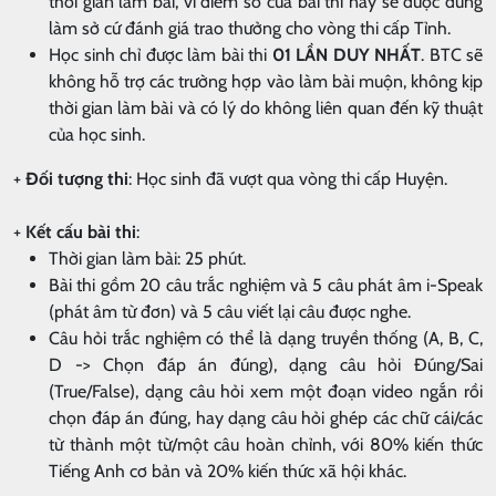
thời gian làm bài, vì điểm số của bài thi này sẽ được dùng
làm sở cứ đánh giá trao thưởng cho vòng thi cấp Tỉnh.
Học sinh chỉ được làm bài thi
01 LẦN DUY NHẤT
. BTC sẽ
không hỗ trợ các trường hợp vào làm bài muộn, không kịp
thời gian làm bài và có lý do không liên quan đến kỹ thuật
của học sinh.
+
Đối tượng thi
: Học sinh đã vượt qua vòng thi cấp Huyện.
+
Kết cấu bài thi
:
Thời gian làm bài: 25 phút.
Bài thi gồm 20 câu trắc nghiệm và 5 câu phát âm i-Speak
(phát âm từ đơn) và 5 câu viết lại câu được nghe.
Câu hỏi trắc nghiệm có thể là dạng truyền thống (A, B, C,
D -> Chọn đáp án đúng), dạng câu hỏi Đúng/Sai
(True/False), dạng câu hỏi xem một đoạn video ngắn rồi
chọn đáp án đúng, hay dạng câu hỏi ghép các chữ cái/các
từ thành một từ/một câu hoàn chỉnh, với 80% kiến thức
Tiếng Anh cơ bản và 20% kiến thức xã hội khác.