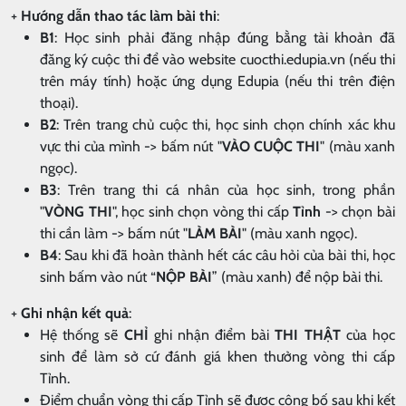
+
Hướng dẫn thao tác làm bài thi
:
B1
: Học sinh phải đăng nhập đúng bằng tài khoản đã
đăng ký cuộc thi để vào website cuocthi.edupia.vn (nếu thi
trên máy tính) hoặc ứng dụng Edupia (nếu thi trên điện
thoại).
B2
: Trên trang chủ cuộc thi, học sinh chọn chính xác khu
vực thi của mình -> bấm nút "
VÀO CUỘC THI
" (màu xanh
ngọc).
B3
: Trên trang thi cá nhân của học sinh, trong phần
"
VÒNG THI
", học sinh chọn vòng thi cấp
Tỉnh
-> chọn bài
thi cần làm -> bấm nút "
LÀM BÀI
" (màu xanh ngọc).
B4
: Sau khi đã hoàn thành hết các câu hỏi của bài thi, học
sinh bấm vào nút “
NỘP BÀI
” (màu xanh) để nộp bài thi.
+
Ghi nhận kết quả
:
Hệ thống sẽ
CHỈ
ghi nhận điểm bài
THI THẬT
của học
sinh để làm sở cứ đánh giá khen thưởng vòng thi cấp
Tỉnh.
Điểm chuẩn vòng thi cấp Tỉnh sẽ được công bố sau khi kết