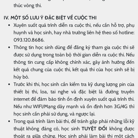
thúc vòng thi.
IV. MỘT SỐ LƯU Ý ĐẶC BIỆT VỀ CUỘC THI
Xuyên suốt quá trình diễn ra cuộc thi, nếu cần hỗ trợ, phụ
huynh và học sinh, hay nhà trường liên hệ theo số hotline:
093.120.8686.
Thông tin học sinh dùng để đăng ký tham gia cuộc thi sẽ
được sử dụng trong toàn bộ thời gian diễn ra cuộc thi. Nếu
thông tin cung cấp không chính xác, gây ảnh hưởng đến
kết quả chung của cuộc thi, kết quả thi của học sinh sẽ bị
hủy bỏ.
Trước khi thi, học sinh cần kiểm tra kỹ dung lượng pin của
thiết bị thi, loa, tai nghe và đặc biệt là đường truyền
internet để đảm bảo tính ổn định xuyên suốt quá trình thi.
Nếu như WIFI/Mạng dây mạnh và ổn định hơn 3G/4G thì
học sinh cần phải sử dụng, và ngược lại.
Trong quá trình làm bài thi, để tránh gặp phải những lỗi kỹ
thuật không đáng có, học sinh
TUYỆT ĐỐI
không được
thoát ra giữa chừng. Học sinh phải làm bài thi một cách