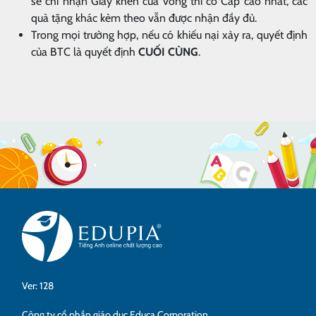
sẽ chỉ nhận Giấy khen của vòng thi có Cấp cao nhất, các
quà tặng khác kèm theo vẫn được nhận đầy đủ.
Trong mọi trường hợp, nếu có khiếu nại xảy ra, quyết định
của BTC là quyết định
CUỐI CÙNG
.
Ver: 128
Công ty cổ phần giáo dục Educa Corporation